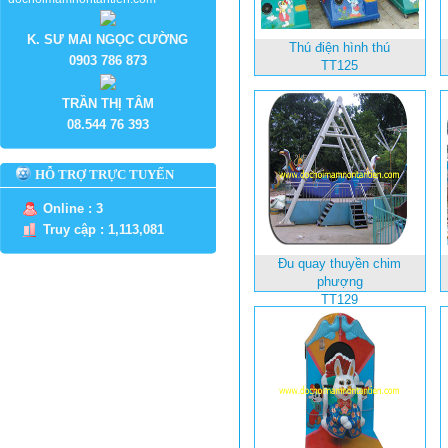
K. SƯ MAI NGỌC CƯỜNG
Thú điện hình thú
0903 786 873
TT125
TRẦN THỊ TÂM
08.544 76 393
HỖ TRỢ TRỰC TUYẾN
Online : 3
Truy cập : 1,113,081
Đu quay thuyền chim
phượng
TT129