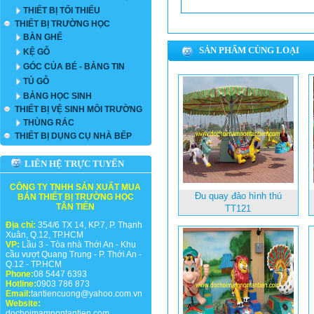
THIẾT BỊ TỐI THIỂU
THIẾT BỊ TRƯỜNG HỌC
BÀN GHẾ
SẢN PHẨM CÙNG LOẠI
KỆ GỖ
GÓC CỦA BÉ - BẢNG TIN
TỦ GỖ
BẢNG HỌC SINH
THIẾT BỊ VỆ SINH MÔI TRƯỜNG
THÙNG RÁC
THIẾT BỊ DỤNG CỤ NHÀ BẾP
LIÊN HỆ TRỰC TUYẾN
CÔNG TY TNHH SẢN XUẤT MUA
Đu quay đảo hình thú
BÁN THIẾT BỊ TRƯỜNG HỌC
TÂN TIẾN
TT121
Địa chỉ:
354/6 TX 14, KP.7, P. Thạnh
Xuân, Q.12, TP.HCM
VP:
Lầu 3 - Tòa nhà Thới An - Khu
cầu vượt Quang Trung - P. Thới An -
Q.12 - TP.HCM
Phone:
08 5447 6393
Hotline:
0903 786 873
Email:
tantiencuong@yahoo.com.vn
Website:
dochoimamnontantien.com