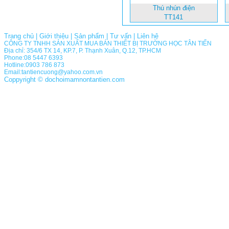
Thú nhún điện
TT141
Trang chủ
|
Giới thiệu
|
Sản phẩm
|
Tư vấn
|
Liên hệ
CÔNG TY TNHH SẢN XUẤT MUA BÁN THIẾT BỊ TRƯỜNG HỌC TÂN TIẾN
Địa chỉ: 354/6 TX 14, KP.7, P. Thạnh Xuân, Q.12, TP.HCM
Phone:08 5447 6393
Hotline:0903 786 873
Email:tantiencuong@yahoo.com.vn
Coppyright © dochoimamnontantien.com