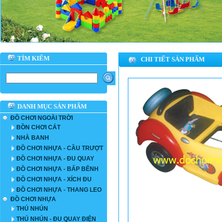
TÌM KIẾM
CHI TIẾT SẢN PHẨM
DANH MỤC SẢN PHẨM
ĐỒ CHƠI NGOÀI TRỜI
BỒN CHƠI CÁT
NHÀ BANH
ĐỒ CHƠI NHỰA - CẦU TRƯỢT
ĐỒ CHƠI NHỰA - ĐU QUAY
ĐỒ CHƠI NHỰA - BẤP BÊNH
ĐỒ CHƠI NHỰA - XÍCH ĐU
ĐỒ CHƠI NHỰA - THANG LEO
ĐỒ CHƠI NHỰA
THÚ NHÚN
THÚ NHÚN - ĐU QUAY ĐIỆN