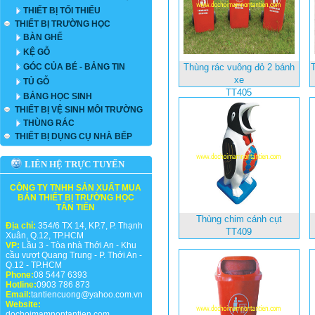
THIẾT BỊ TỐI THIỂU
THIẾT BỊ TRƯỜNG HỌC
BÀN GHẾ
KỆ GỖ
GÓC CỦA BÉ - BẢNG TIN
Thùng rác vuông đỏ 2 bánh
xe
TỦ GỖ
TT405
BẢNG HỌC SINH
THIẾT BỊ VỆ SINH MÔI TRƯỜNG
THÙNG RÁC
THIẾT BỊ DỤNG CỤ NHÀ BẾP
LIÊN HỆ TRỰC TUYẾN
CÔNG TY TNHH SẢN XUẤT MUA
BÁN THIẾT BỊ TRƯỜNG HỌC
TÂN TIẾN
Thùng chim cánh cụt
Địa chỉ:
354/6 TX 14, KP.7, P. Thạnh
TT409
Xuân, Q.12, TP.HCM
VP:
Lầu 3 - Tòa nhà Thới An - Khu
cầu vượt Quang Trung - P. Thới An -
Q.12 - TP.HCM
Phone:
08 5447 6393
Hotline:
0903 786 873
Email:
tantiencuong@yahoo.com.vn
Website:
dochoimamnontantien.com