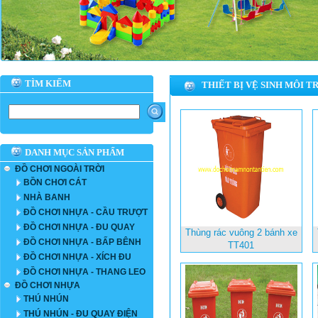
TÌM KIẾM
THIẾT BỊ VỆ SINH MÔI 
DANH MỤC SẢN PHẨM
ĐỒ CHƠI NGOÀI TRỜI
BỒN CHƠI CÁT
NHÀ BANH
ĐỒ CHƠI NHỰA - CẦU TRƯỢT
ĐỒ CHƠI NHỰA - ĐU QUAY
Thùng rác vuông 2 bánh xe
ĐỒ CHƠI NHỰA - BẤP BÊNH
TT401
ĐỒ CHƠI NHỰA - XÍCH ĐU
ĐỒ CHƠI NHỰA - THANG LEO
ĐỒ CHƠI NHỰA
THÚ NHÚN
THÚ NHÚN - ĐU QUAY ĐIỆN