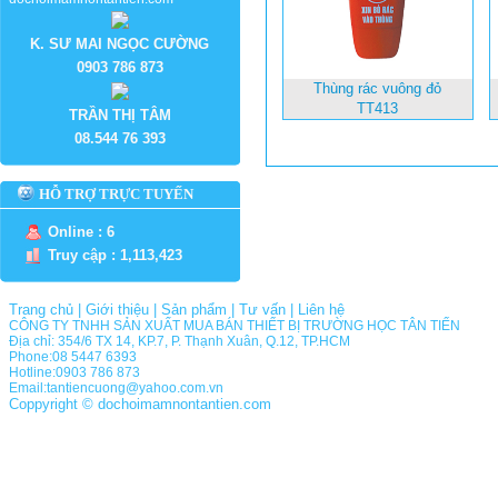
K. SƯ MAI NGỌC CƯỜNG
0903 786 873
Thùng rác vuông đỏ
TT413
TRẦN THỊ TÂM
08.544 76 393
HỖ TRỢ TRỰC TUYẾN
Online : 6
Truy cập : 1,113,423
Trang chủ
|
Giới thiệu
|
Sản phẩm
|
Tư vấn
|
Liên hệ
CÔNG TY TNHH SẢN XUẤT MUA BÁN THIẾT BỊ TRƯỜNG HỌC TÂN TIẾN
Địa chỉ: 354/6 TX 14, KP.7, P. Thạnh Xuân, Q.12, TP.HCM
Phone:08 5447 6393
Hotline:0903 786 873
Email:tantiencuong@yahoo.com.vn
Coppyright © dochoimamnontantien.com