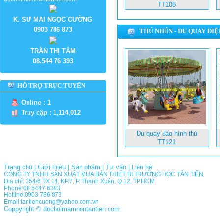
TT108
K. SƯ MAI NGỌC CƯỜNG
0903 786 873
THÚ NHÚN - ĐU QUAY ĐIỆ
TRẦN THỊ TÂM
08.544 76 393
HỖ TRỢ TRỰC TUYẾN
Online : 1
Truy cập : 1,114,012
Đu quay đảo hình thú
TT121
Trang chủ
|
Giới thiệu
|
Sản phẩm
|
Tư vấn
|
Liên hệ
CÔNG TY TNHH SẢN XUẤT MUA BÁN THIẾT BỊ TRƯỜNG HỌC TÂN TIẾN
Địa chỉ: 354/6 TX 14, KP.7, P. Thạnh Xuân, Q.12, TP.HCM
Phone:08 5447 6393
Hotline:0903 786 873
Email:tantiencuong@yahoo.com.vn
Coppyright © dochoimamnontantien.com