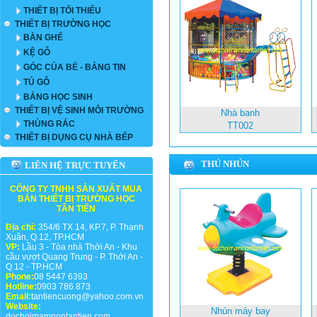
THIẾT BỊ TỐI THIỂU
THIẾT BỊ TRƯỜNG HỌC
BÀN GHẾ
KỆ GỖ
GÓC CỦA BÉ - BẢNG TIN
TỦ GỖ
BẢNG HỌC SINH
THIẾT BỊ VỆ SINH MÔI TRƯỜNG
Nhà banh
THÙNG RÁC
TT002
THIẾT BỊ DỤNG CỤ NHÀ BẾP
THÚ NHÚN
LIÊN HỆ TRỰC TUYẾN
CÔNG TY TNHH SẢN XUẤT MUA
BÁN THIẾT BỊ TRƯỜNG HỌC
TÂN TIẾN
Địa chỉ:
354/6 TX 14, KP.7, P. Thạnh
Xuân, Q.12, TP.HCM
VP:
Lầu 3 - Tòa nhà Thới An - Khu
cầu vượt Quang Trung - P. Thới An -
Q.12 - TP.HCM
Phone:
08 5447 6393
Hotline:
0903 786 873
Email:
tantiencuong@yahoo.com.vn
Website:
Nhún máy bay
dochoimamnontantien.com