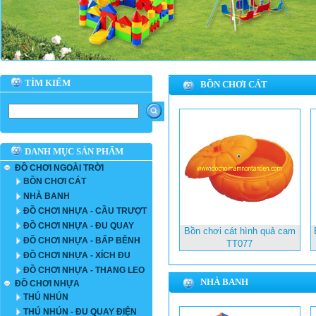
TÌM KIẾM
BỒN CHƠI CÁT
DANH MỤC SẢN PHẨM
ĐỒ CHƠI NGOÀI TRỜI
BỒN CHƠI CÁT
NHÀ BANH
ĐỒ CHƠI NHỰA - CẦU TRƯỢT
ĐỒ CHƠI NHỰA - ĐU QUAY
Bồn chơi cát hình quả cam
ĐỒ CHƠI NHỰA - BẤP BÊNH
TT077
ĐỒ CHƠI NHỰA - XÍCH ĐU
ĐỒ CHƠI NHỰA - THANG LEO
NHÀ BANH
ĐỒ CHƠI NHỰA
THÚ NHÚN
THÚ NHÚN - ĐU QUAY ĐIỆN