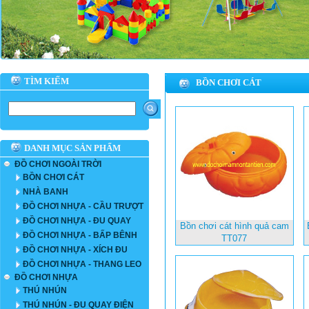
TÌM KIẾM
BỒN CHƠI CÁT
DANH MỤC SẢN PHẨM
ĐỒ CHƠI NGOÀI TRỜI
BỒN CHƠI CÁT
NHÀ BANH
ĐỒ CHƠI NHỰA - CẦU TRƯỢT
ĐỒ CHƠI NHỰA - ĐU QUAY
Bồn chơi cát hình quả cam
ĐỒ CHƠI NHỰA - BẤP BÊNH
TT077
ĐỒ CHƠI NHỰA - XÍCH ĐU
ĐỒ CHƠI NHỰA - THANG LEO
ĐỒ CHƠI NHỰA
THÚ NHÚN
THÚ NHÚN - ĐU QUAY ĐIỆN