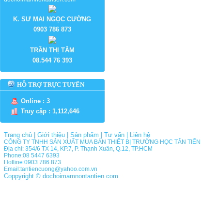
K. SƯ MAI NGỌC CƯỜNG
0903 786 873
TRẦN THỊ TÂM
08.544 76 393
HỖ TRỢ TRỰC TUYẾN
Online : 3
Truy cập : 1,112,646
Trang chủ
|
Giới thiệu
|
Sản phẩm
|
Tư vấn
|
Liên hệ
CÔNG TY TNHH SẢN XUẤT MUA BÁN THIẾT BỊ TRƯỜNG HỌC TÂN TIẾN
Địa chỉ: 354/6 TX 14, KP.7, P. Thạnh Xuân, Q.12, TP.HCM
Phone:08 5447 6393
Hotline:0903 786 873
Email:tantiencuong@yahoo.com.vn
Coppyright © dochoimamnontantien.com