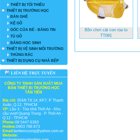
THIẾT BỊ TỐI THIỂU
THIẾT BỊ TRƯỜNG HỌC
BÀN GHẾ
KỆ GỖ
GÓC CỦA BÉ - BẢNG TIN
Bồn chơi cát con rùa to
TT081
TỦ GỖ
BẢNG HỌC SINH
THIẾT BỊ VỆ SINH MÔI TRƯỜNG
THÙNG RÁC
THIẾT BỊ DỤNG CỤ NHÀ BẾP
LIÊN HỆ TRỰC TUYẾN
CÔNG TY TNHH SẢN XUẤT MUA
BÁN THIẾT BỊ TRƯỜNG HỌC
TÂN TIẾN
Địa chỉ:
354/6 TX 14, KP.7, P. Thạnh
Xuân, Q.12, TP.HCM
VP:
Lầu 3 - Tòa nhà Thới An - Khu
cầu vượt Quang Trung - P. Thới An -
Q.12 - TP.HCM
Phone:
08 5447 6393
Hotline:
0903 786 873
Email:
tantiencuong@yahoo.com.vn
Website:
dochoimamnontantien.com