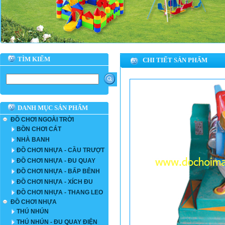
TÌM KIẾM
CHI TIẾT SẢN PHẨM
DANH MỤC SẢN PHẨM
ĐỒ CHƠI NGOÀI TRỜI
BỒN CHƠI CÁT
NHÀ BANH
ĐỒ CHƠI NHỰA - CẦU TRƯỢT
ĐỒ CHƠI NHỰA - ĐU QUAY
ĐỒ CHƠI NHỰA - BẤP BÊNH
ĐỒ CHƠI NHỰA - XÍCH ĐU
ĐỒ CHƠI NHỰA - THANG LEO
ĐỒ CHƠI NHỰA
THÚ NHÚN
THÚ NHÚN - ĐU QUAY ĐIỆN