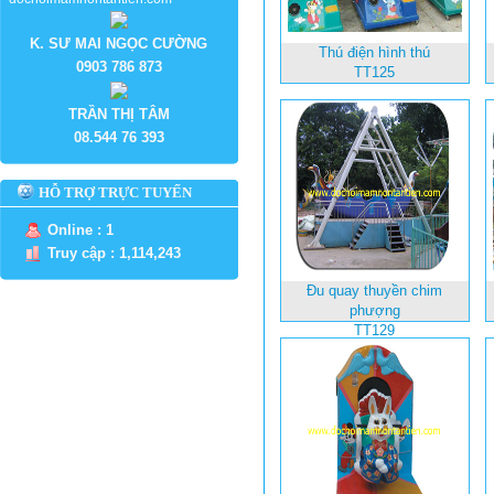
K. SƯ MAI NGỌC CƯỜNG
Thú điện hình thú
0903 786 873
TT125
TRẦN THỊ TÂM
08.544 76 393
HỖ TRỢ TRỰC TUYẾN
Online : 1
Truy cập : 1,114,243
Đu quay thuyền chim
phượng
TT129