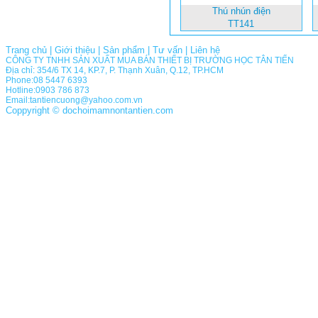
Thú nhún điện
TT141
Trang chủ
|
Giới thiệu
|
Sản phẩm
|
Tư vấn
|
Liên hệ
CÔNG TY TNHH SẢN XUẤT MUA BÁN THIẾT BỊ TRƯỜNG HỌC TÂN TIẾN
Địa chỉ: 354/6 TX 14, KP.7, P. Thạnh Xuân, Q.12, TP.HCM
Phone:08 5447 6393
Hotline:0903 786 873
Email:tantiencuong@yahoo.com.vn
Coppyright © dochoimamnontantien.com