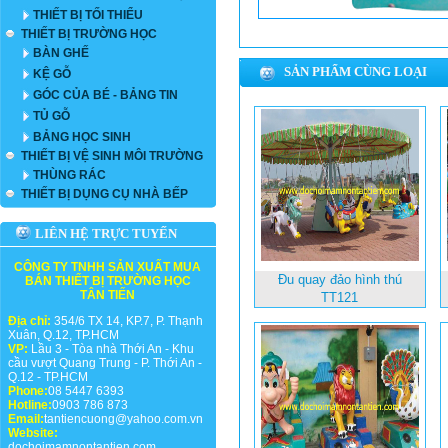
THIẾT BỊ TỐI THIỂU
THIẾT BỊ TRƯỜNG HỌC
BÀN GHẾ
SẢN PHẨM CÙNG LOẠI
KỆ GỖ
GÓC CỦA BÉ - BẢNG TIN
TỦ GỖ
BẢNG HỌC SINH
THIẾT BỊ VỆ SINH MÔI TRƯỜNG
THÙNG RÁC
THIẾT BỊ DỤNG CỤ NHÀ BẾP
LIÊN HỆ TRỰC TUYẾN
CÔNG TY TNHH SẢN XUẤT MUA
Đu quay đảo hình thú
BÁN THIẾT BỊ TRƯỜNG HỌC
TÂN TIẾN
TT121
Địa chỉ:
354/6 TX 14, KP.7, P. Thạnh
Xuân, Q.12, TP.HCM
VP:
Lầu 3 - Tòa nhà Thới An - Khu
cầu vượt Quang Trung - P. Thới An -
Q.12 - TP.HCM
Phone:
08 5447 6393
Hotline:
0903 786 873
Email:
tantiencuong@yahoo.com.vn
Website:
dochoimamnontantien.com