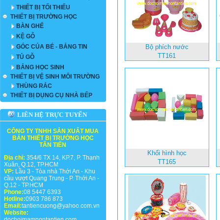
THIẾT BỊ TỐI THIỂU
THIẾT BỊ TRƯỜNG HỌC
BÀN GHẾ
KỆ GỖ
GÓC CỦA BÉ - BẢNG TIN
Bộ phích nước
TT161
TỦ GỖ
BẢNG HỌC SINH
THIẾT BỊ VỆ SINH MÔI TRƯỜNG
THÙNG RÁC
THIẾT BỊ DỤNG CỤ NHÀ BẾP
LIÊN HỆ TRỰC TUYẾN
CÔNG TY TNHH SẢN XUẤT MUA
BÁN THIẾT BỊ TRƯỜNG HỌC
TÂN TIẾN
Khối hình học
Địa chỉ:
354/6 TX 14, KP.7, P. Thạnh
TT165
Xuân, Q.12, TP.HCM
VP:
Lầu 3 - Tòa nhà Thới An - Khu
cầu vượt Quang Trung - P. Thới An -
Q.12 - TP.HCM
Phone:
08 5447 6393
Hotline:
0903 786 873
Email:
tantiencuong@yahoo.com.vn
Website:
dochoimamnontantien.com