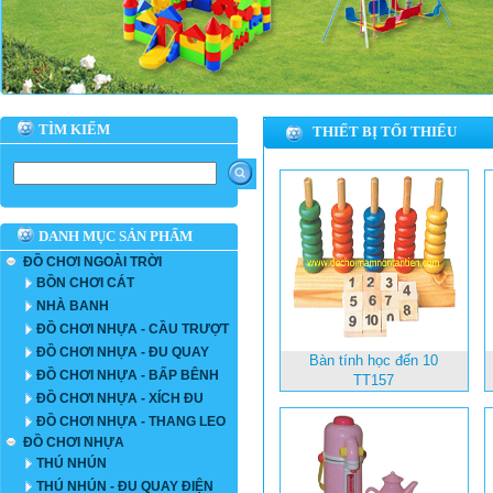
TÌM KIẾM
THIẾT BỊ TỐI THIỂU
DANH MỤC SẢN PHẨM
ĐỒ CHƠI NGOÀI TRỜI
BỒN CHƠI CÁT
NHÀ BANH
ĐỒ CHƠI NHỰA - CẦU TRƯỢT
ĐỒ CHƠI NHỰA - ĐU QUAY
Bàn tính học đến 10
ĐỒ CHƠI NHỰA - BẤP BÊNH
TT157
ĐỒ CHƠI NHỰA - XÍCH ĐU
ĐỒ CHƠI NHỰA - THANG LEO
ĐỒ CHƠI NHỰA
THÚ NHÚN
THÚ NHÚN - ĐU QUAY ĐIỆN