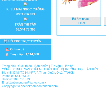
K. SƯ MAI NGỌC CƯỜNG
0903 786 873
Bộ âm nhạc
TT169
TRẦN THỊ TÂM
08.544 76 393
HỖ TRỢ TRỰC TUYẾN
Online : 2
Truy cập : 1,114,060
Trang chủ
|
Giới thiệu
|
Sản phẩm
|
Tư vấn
|
Liên hệ
CÔNG TY TNHH SẢN XUẤT MUA BÁN THIẾT BỊ TRƯỜNG HỌC TÂN TIẾN
Địa chỉ: 354/6 TX 14, KP.7, P. Thạnh Xuân, Q.12, TP.HCM
Phone:08 5447 6393
Hotline:0903 786 873
Email:tantiencuong@yahoo.com.vn
Coppyright © dochoimamnontantien.com