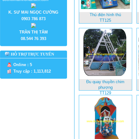
K. SƯ MAI NGỌC CƯỜNG
Thú điện hình thú
0903 786 873
TT125
TRẦN THỊ TÂM
08.544 76 393
HỖ TRỢ TRỰC TUYẾN
Online : 5
Truy cập : 1,113,812
Đu quay thuyền chim
phượng
TT129