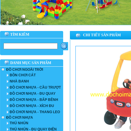
TÌM KIẾM
CHI TIẾT SẢN PHẨM
DANH MỤC SẢN PHẨM
ĐỒ CHƠI NGOÀI TRỜI
BỒN CHƠI CÁT
NHÀ BANH
ĐỒ CHƠI NHỰA - CẦU TRƯỢT
ĐỒ CHƠI NHỰA - ĐU QUAY
ĐỒ CHƠI NHỰA - BẤP BÊNH
ĐỒ CHƠI NHỰA - XÍCH ĐU
ĐỒ CHƠI NHỰA - THANG LEO
ĐỒ CHƠI NHỰA
THÚ NHÚN
THÚ NHÚN - ĐU QUAY ĐIỆN