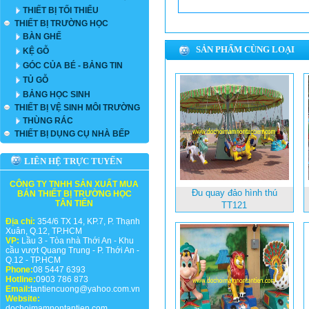
THIẾT BỊ TỐI THIỂU
THIẾT BỊ TRƯỜNG HỌC
BÀN GHẾ
SẢN PHẨM CÙNG LOẠI
KỆ GỖ
GÓC CỦA BÉ - BẢNG TIN
TỦ GỖ
BẢNG HỌC SINH
THIẾT BỊ VỆ SINH MÔI TRƯỜNG
THÙNG RÁC
THIẾT BỊ DỤNG CỤ NHÀ BẾP
LIÊN HỆ TRỰC TUYẾN
CÔNG TY TNHH SẢN XUẤT MUA
Đu quay đảo hình thú
BÁN THIẾT BỊ TRƯỜNG HỌC
TÂN TIẾN
TT121
Địa chỉ:
354/6 TX 14, KP.7, P. Thạnh
Xuân, Q.12, TP.HCM
VP:
Lầu 3 - Tòa nhà Thới An - Khu
cầu vượt Quang Trung - P. Thới An -
Q.12 - TP.HCM
Phone:
08 5447 6393
Hotline:
0903 786 873
Email:
tantiencuong@yahoo.com.vn
Website:
dochoimamnontantien.com