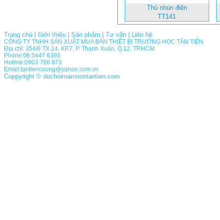
Thú nhún điện
TT141
Trang chủ
|
Giới thiệu
|
Sản phẩm
|
Tư vấn
|
Liên hệ
CÔNG TY TNHH SẢN XUẤT MUA BÁN THIẾT BỊ TRƯỜNG HỌC TÂN TIẾN
Địa chỉ: 354/6 TX 14, KP.7, P. Thạnh Xuân, Q.12, TP.HCM
Phone:08 5447 6393
Hotline:0903 786 873
Email:tantiencuong@yahoo.com.vn
Coppyright © dochoimamnontantien.com