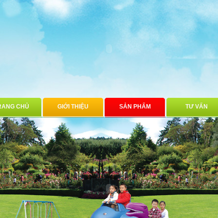
RANG CHỦ
GIỚI THIỆU
SẢN PHẨM
TƯ VẤN