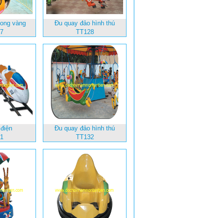
 ong vàng
Đu quay đảo hình thú
7
TT128
 điện
Đu quay đảo hình thú
1
TT132