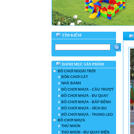
TÌM KIẾM
DANH MỤC SẢN PHẨM
ĐỒ CHƠI NGOÀI TRỜI
BỒN CHƠI CÁT
NHÀ BANH
ĐỒ CHƠI NHỰA - CẦU TRƯỢT
ĐỒ CHƠI NHỰA - ĐU QUAY
ĐỒ CHƠI NHỰA - BẤP BÊNH
ĐỒ CHƠI NHỰA - XÍCH ĐU
ĐỒ CHƠI NHỰA - THANG LEO
ĐỒ CHƠI NHỰA
THÚ NHÚN
THÚ NHÚN - ĐU QUAY ĐIỆN