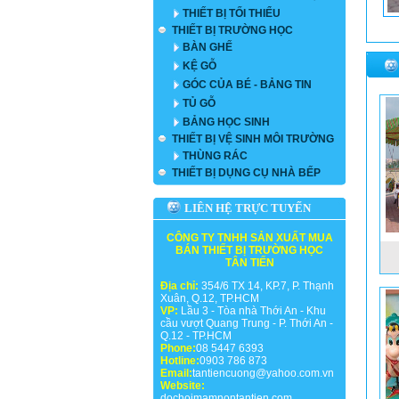
THIẾT BỊ TỐI THIỂU
THIẾT BỊ TRƯỜNG HỌC
BÀN GHẾ
KỆ GỖ
GÓC CỦA BÉ - BẢNG TIN
TỦ GỖ
BẢNG HỌC SINH
THIẾT BỊ VỆ SINH MÔI TRƯỜNG
THÙNG RÁC
THIẾT BỊ DỤNG CỤ NHÀ BẾP
LIÊN HỆ TRỰC TUYẾN
CÔNG TY TNHH SẢN XUẤT MUA
BÁN THIẾT BỊ TRƯỜNG HỌC
TÂN TIẾN
Địa chỉ:
354/6 TX 14, KP.7, P. Thạnh
Xuân, Q.12, TP.HCM
VP:
Lầu 3 - Tòa nhà Thới An - Khu
cầu vượt Quang Trung - P. Thới An -
Q.12 - TP.HCM
Phone:
08 5447 6393
Hotline:
0903 786 873
Email:
tantiencuong@yahoo.com.vn
Website:
dochoimamnontantien.com