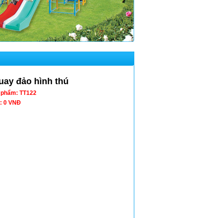
uay đảo hình thú
 phẩm: TT122
: 0 VNĐ