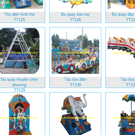
Thú điện hình thú
Đu quay kéo tay
Đu quay đảo
TT125
TT126
TT12
Đu quay thuyền chim
Tàu lửa điện
Tàu lửa
phượng
TT130
TT13
TT129