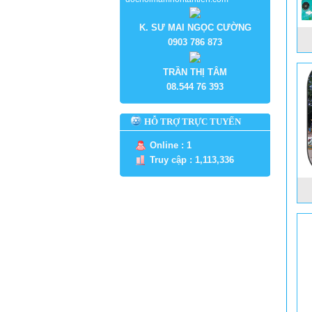
K. SƯ MAI NGỌC CƯỜNG
0903 786 873
TRẦN THỊ TÂM
08.544 76 393
HỖ TRỢ TRỰC TUYẾN
Online : 1
Truy cập : 1,113,336