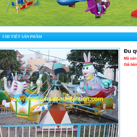
CHI TIẾT SẢN PHẨM
Đu q
Mã sản
Giá bán