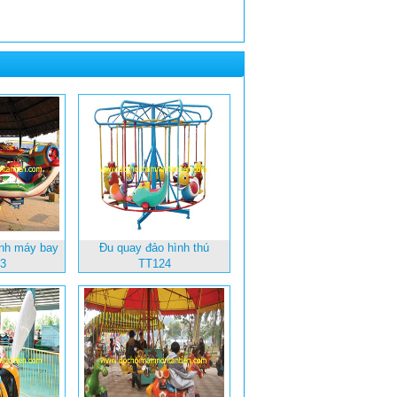
ình máy bay
Đu quay đảo hình thú
3
TT124