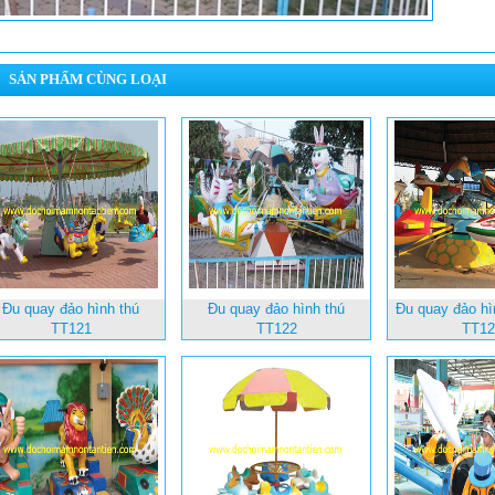
SẢN PHẨM CÙNG LOẠI
Đu quay đảo hình thú
Đu quay đảo hình thú
Đu quay đảo h
TT121
TT122
TT12