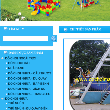
TÌM KIẾM
CHI TIẾT SẢN PHẨM
DANH MỤC SẢN PHẨM
ĐỒ CHƠI NGOÀI TRỜI
BỒN CHƠI CÁT
NHÀ BANH
ĐỒ CHƠI NHỰA - CẦU TRƯỢT
ĐỒ CHƠI NHỰA - ĐU QUAY
ĐỒ CHƠI NHỰA - BẤP BÊNH
ĐỒ CHƠI NHỰA - XÍCH ĐU
ĐỒ CHƠI NHỰA - THANG LEO
ĐỒ CHƠI NHỰA
THÚ NHÚN
THÚ NHÚN - ĐU QUAY ĐIỆN