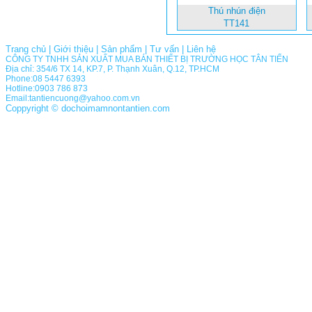
Thú nhún điện
TT141
Trang chủ
|
Giới thiệu
|
Sản phẩm
|
Tư vấn
|
Liên hệ
CÔNG TY TNHH SẢN XUẤT MUA BÁN THIẾT BỊ TRƯỜNG HỌC TÂN TIẾN
Địa chỉ: 354/6 TX 14, KP.7, P. Thạnh Xuân, Q.12, TP.HCM
Phone:08 5447 6393
Hotline:0903 786 873
Email:tantiencuong@yahoo.com.vn
Coppyright © dochoimamnontantien.com