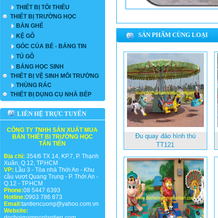
THIẾT BỊ TỐI THIỂU
THIẾT BỊ TRƯỜNG HỌC
BÀN GHẾ
SẢN PHẨM CÙNG LOẠI
KỆ GỖ
GÓC CỦA BÉ - BẢNG TIN
TỦ GỖ
BẢNG HỌC SINH
THIẾT BỊ VỆ SINH MÔI TRƯỜNG
THÙNG RÁC
THIẾT BỊ DỤNG CỤ NHÀ BẾP
LIÊN HỆ TRỰC TUYẾN
CÔNG TY TNHH SẢN XUẤT MUA
Đu quay đảo hình thú
BÁN THIẾT BỊ TRƯỜNG HỌC
TÂN TIẾN
TT121
Địa chỉ:
354/6 TX 14, KP.7, P. Thạnh
Xuân, Q.12, TP.HCM
VP:
Lầu 3 - Tòa nhà Thới An - Khu
cầu vượt Quang Trung - P. Thới An -
Q.12 - TP.HCM
Phone:
08 5447 6393
Hotline:
0903 786 873
Email:
tantiencuong@yahoo.com.vn
Website:
dochoimamnontantien.com