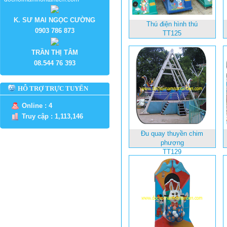
K. SƯ MAI NGỌC CƯỜNG
Thú điện hình thú
0903 786 873
TT125
TRẦN THỊ TÂM
08.544 76 393
HỖ TRỢ TRỰC TUYẾN
Online : 4
Truy cập : 1,113,146
Đu quay thuyền chim
phượng
TT129