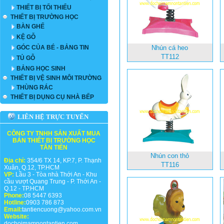
THIẾT BỊ TỐI THIỂU
THIẾT BỊ TRƯỜNG HỌC
BÀN GHẾ
KỆ GỖ
GÓC CỦA BÉ - BẢNG TIN
Nhún cá heo
TT112
TỦ GỖ
BẢNG HỌC SINH
THIẾT BỊ VỆ SINH MÔI TRƯỜNG
THÙNG RÁC
THIẾT BỊ DỤNG CỤ NHÀ BẾP
LIÊN HỆ TRỰC TUYẾN
CÔNG TY TNHH SẢN XUẤT MUA
BÁN THIẾT BỊ TRƯỜNG HỌC
TÂN TIẾN
Nhún con thỏ
Địa chỉ:
354/6 TX 14, KP.7, P. Thạnh
TT116
Xuân, Q.12, TP.HCM
VP:
Lầu 3 - Tòa nhà Thới An - Khu
cầu vượt Quang Trung - P. Thới An -
Q.12 - TP.HCM
Phone:
08 5447 6393
Hotline:
0903 786 873
Email:
tantiencuong@yahoo.com.vn
Website:
dochoimamnontantien.com