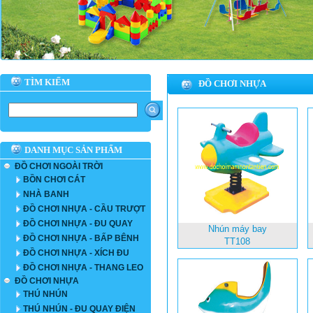
TÌM KIẾM
ĐỒ CHƠI NHỰA
DANH MỤC SẢN PHẨM
ĐỒ CHƠI NGOÀI TRỜI
BỒN CHƠI CÁT
NHÀ BANH
ĐỒ CHƠI NHỰA - CẦU TRƯỢT
ĐỒ CHƠI NHỰA - ĐU QUAY
Nhún máy bay
ĐỒ CHƠI NHỰA - BẤP BÊNH
TT108
ĐỒ CHƠI NHỰA - XÍCH ĐU
ĐỒ CHƠI NHỰA - THANG LEO
ĐỒ CHƠI NHỰA
THÚ NHÚN
THÚ NHÚN - ĐU QUAY ĐIỆN