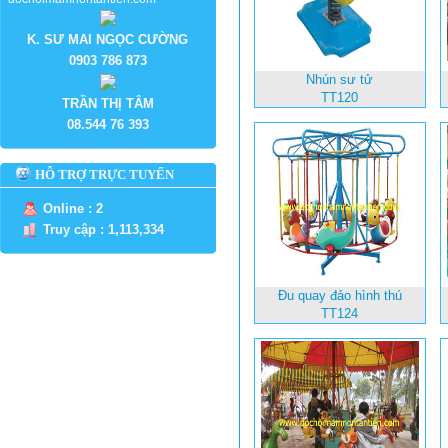
K. SƯ MAI NGỌC CƯỜNG
0903 786 873
Nhún sư tử
TT120
TRẦN THỊ TÂM
08.544 76 393
HỖ TRỢ TRỰC TUYẾN
Online : 2
Truy cập : 1,113,334
Đu quay đảo hình thú
TT124