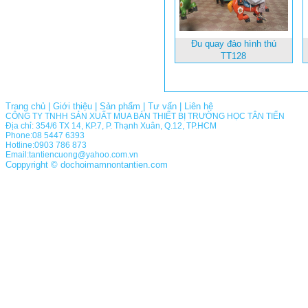
Đu quay đảo hình thú
TT128
Trang chủ
|
Giới thiệu
|
Sản phẩm
|
Tư vấn
|
Liên hệ
CÔNG TY TNHH SẢN XUẤT MUA BÁN THIẾT BỊ TRƯỜNG HỌC TÂN TIẾN
Địa chỉ: 354/6 TX 14, KP.7, P. Thạnh Xuân, Q.12, TP.HCM
Phone:08 5447 6393
Hotline:0903 786 873
Email:tantiencuong@yahoo.com.vn
Coppyright © dochoimamnontantien.com