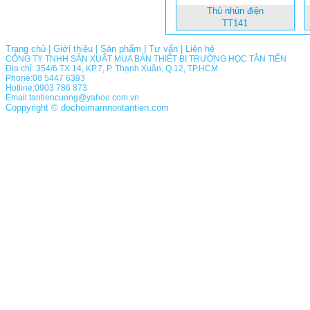
Thú nhún điện
TT141
Trang chủ
|
Giới thiệu
|
Sản phẩm
|
Tư vấn
|
Liên hệ
CÔNG TY TNHH SẢN XUẤT MUA BÁN THIẾT BỊ TRƯỜNG HỌC TÂN TIẾN
Địa chỉ: 354/6 TX 14, KP.7, P. Thạnh Xuân, Q.12, TP.HCM
Phone:08 5447 6393
Hotline:0903 786 873
Email:tantiencuong@yahoo.com.vn
Coppyright © dochoimamnontantien.com