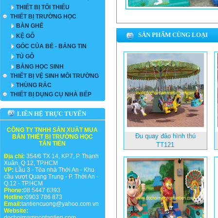
THIẾT BỊ TỐI THIỂU
THIẾT BỊ TRƯỜNG HỌC
BÀN GHẾ
SẢN PHẨM CÙNG LOẠI
KỆ GỖ
GÓC CỦA BÉ - BẢNG TIN
TỦ GỖ
BẢNG HỌC SINH
THIẾT BỊ VỆ SINH MÔI TRƯỜNG
THÙNG RÁC
THIẾT BỊ DỤNG CỤ NHÀ BẾP
LIÊN HỆ TRỰC TUYẾN
CÔNG TY TNHH SẢN XUẤT MUA
Đu quay đảo hình thú
BÁN THIẾT BỊ TRƯỜNG HỌC
TÂN TIẾN
TT121
Địa chỉ:
354/6 TX 14, KP.7, P. Thạnh
Xuân, Q.12, TP.HCM
VP:
Lầu 3 - Tòa nhà Thới An - Khu
cầu vượt Quang Trung - P. Thới An -
Q.12 - TP.HCM
Phone:
08 5447 6393
Hotline:
0903 786 873
Email:
tantiencuong@yahoo.com.vn
Website:
dochoimamnontantien.com