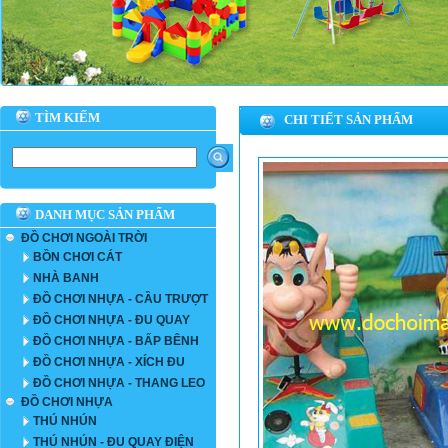
TÌM KIẾM
CHI TIẾT SẢN PHẨM
DANH MỤC SẢN PHẨM
ĐỒ CHƠI NGOÀI TRỜI
BỒN CHƠI CÁT
NHÀ BANH
ĐỒ CHƠI NHỰA - CẦU TRƯỢT
ĐỒ CHƠI NHỰA - ĐU QUAY
ĐỒ CHƠI NHỰA - BẤP BÊNH
ĐỒ CHƠI NHỰA - XÍCH ĐU
ĐỒ CHƠI NHỰA - THANG LEO
ĐỒ CHƠI NHỰA
THÚ NHÚN
THÚ NHÚN - ĐU QUAY ĐIỆN