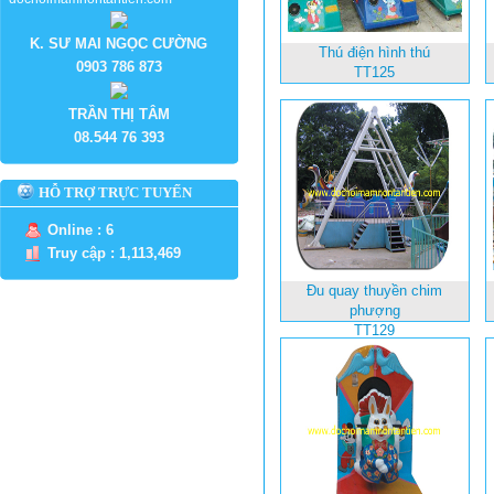
K. SƯ MAI NGỌC CƯỜNG
Thú điện hình thú
0903 786 873
TT125
TRẦN THỊ TÂM
08.544 76 393
HỖ TRỢ TRỰC TUYẾN
Online : 6
Truy cập : 1,113,469
Đu quay thuyền chim
phượng
TT129