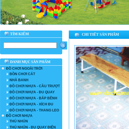
TÌM KIẾM
CHI TIẾT SẢN PHẨM
DANH MỤC SẢN PHẨM
ĐỒ CHƠI NGOÀI TRỜI
BỒN CHƠI CÁT
NHÀ BANH
ĐỒ CHƠI NHỰA - CẦU TRƯỢT
ĐỒ CHƠI NHỰA - ĐU QUAY
ĐỒ CHƠI NHỰA - BẤP BÊNH
ĐỒ CHƠI NHỰA - XÍCH ĐU
ĐỒ CHƠI NHỰA - THANG LEO
ĐỒ CHƠI NHỰA
THÚ NHÚN
THÚ NHÚN - ĐU QUAY ĐIỆN