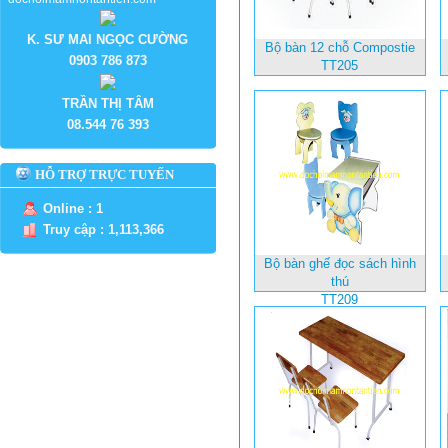
K. SƯ MAI NGỌC CƯỜNG
Bộ bàn 12 chỗ Compostie
0903 786 873
TT205
TRẦN THỊ TÂM
08.544 76 393
HỖ TRỢ TRỰC TUYẾN
Online : 1
Truy cập : 1,113,366
Bộ bàn ghế đọc sách hình
thú
TT209