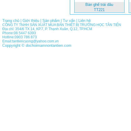
Bàn ghế trái dâu
TT221
Trang chủ
|
Giới thiệu
|
Sản phẩm
|
Tư vấn
|
Liên hệ
CÔNG TY TNHH SẢN XUẤT MUA BÁN THIẾT BỊ TRƯỜNG HỌC TÂN TIẾN
Địa chỉ: 354/6 TX 14, KP.7, P. Thạnh Xuân, Q.12, TP.HCM
Phone:08 5447 6393
Hotline:0903 786 873
Email:tantiencuong@yahoo.com.vn
Coppyright © dochoimamnontantien.com