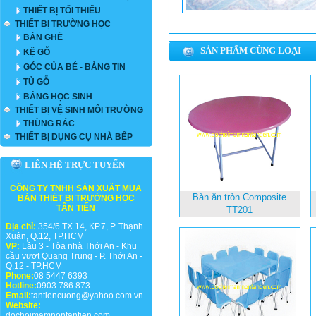
THIẾT BỊ TỐI THIỂU
THIẾT BỊ TRƯỜNG HỌC
BÀN GHẾ
SẢN PHẨM CÙNG LOẠI
KỆ GỖ
GÓC CỦA BÉ - BẢNG TIN
TỦ GỖ
BẢNG HỌC SINH
THIẾT BỊ VỆ SINH MÔI TRƯỜNG
THÙNG RÁC
THIẾT BỊ DỤNG CỤ NHÀ BẾP
LIÊN HỆ TRỰC TUYẾN
CÔNG TY TNHH SẢN XUẤT MUA
Bàn ăn tròn Composite
BÁN THIẾT BỊ TRƯỜNG HỌC
TÂN TIẾN
TT201
Địa chỉ:
354/6 TX 14, KP.7, P. Thạnh
Xuân, Q.12, TP.HCM
VP:
Lầu 3 - Tòa nhà Thới An - Khu
cầu vượt Quang Trung - P. Thới An -
Q.12 - TP.HCM
Phone:
08 5447 6393
Hotline:
0903 786 873
Email:
tantiencuong@yahoo.com.vn
Website:
dochoimamnontantien.com