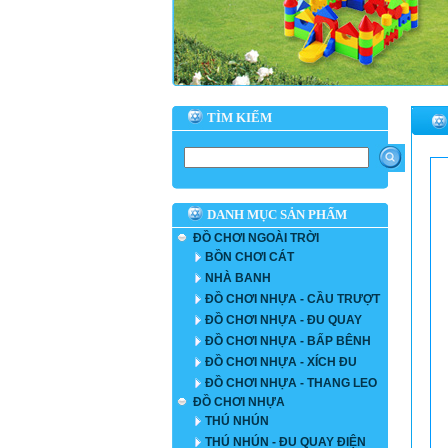
TÌM KIẾM
DANH MỤC SẢN PHẨM
ĐỒ CHƠI NGOÀI TRỜI
BỒN CHƠI CÁT
NHÀ BANH
ĐỒ CHƠI NHỰA - CẦU TRƯỢT
ĐỒ CHƠI NHỰA - ĐU QUAY
ĐỒ CHƠI NHỰA - BẤP BÊNH
ĐỒ CHƠI NHỰA - XÍCH ĐU
ĐỒ CHƠI NHỰA - THANG LEO
ĐỒ CHƠI NHỰA
THÚ NHÚN
THÚ NHÚN - ĐU QUAY ĐIỆN