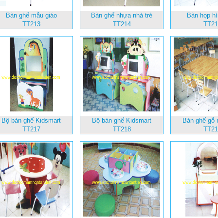
Bàn ghế mẫu giáo
Bàn ghế nhựa nhà trẻ
Bàn họp hì
TT213
TT214
TT21
Bộ bàn ghế Kidsmart
Bộ bàn ghế Kidsmart
Bàn ghế gỗ 
TT217
TT218
TT21