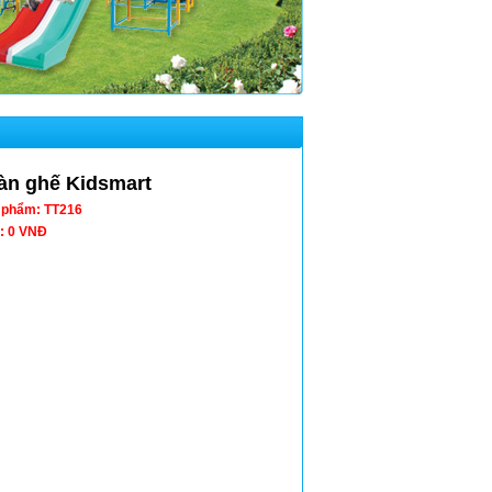
àn ghế Kidsmart
 phẩm: TT216
: 0 VNĐ