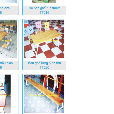
nh oval
Bộ bàn ghế Kidsmart
5
TT216
mẫu giáo
Bàn ghế lưng hình thú
9
TT220