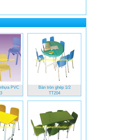
 nhựa PVC
Bàn tròn ghép 1/2
3
TT204