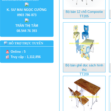
K. SƯ MAI NGỌC CƯỜNG
Bộ bàn 12 chỗ Compostie
0903 786 873
TT205
TRẦN THỊ TÂM
08.544 76 393
HỖ TRỢ TRỰC TUYẾN
Online : 5
Truy cập : 1,112,856
Bộ bàn ghế đọc sách hình
thú
TT209