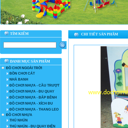
TÌM KIẾM
CHI TIẾT SẢN PHẨM
DANH MỤC SẢN PHẨM
ĐỒ CHƠI NGOÀI TRỜI
BỒN CHƠI CÁT
NHÀ BANH
ĐỒ CHƠI NHỰA - CẦU TRƯỢT
ĐỒ CHƠI NHỰA - ĐU QUAY
ĐỒ CHƠI NHỰA - BẤP BÊNH
ĐỒ CHƠI NHỰA - XÍCH ĐU
ĐỒ CHƠI NHỰA - THANG LEO
ĐỒ CHƠI NHỰA
THÚ NHÚN
THÚ NHÚN - ĐU QUAY ĐIỆN