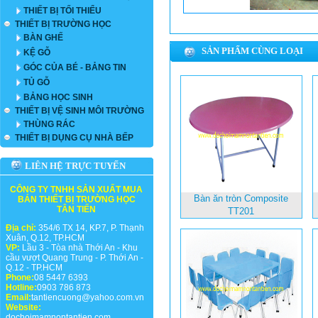
THIẾT BỊ TỐI THIỂU
THIẾT BỊ TRƯỜNG HỌC
BÀN GHẾ
SẢN PHẨM CÙNG LOẠI
KỆ GỖ
GÓC CỦA BÉ - BẢNG TIN
TỦ GỖ
BẢNG HỌC SINH
THIẾT BỊ VỆ SINH MÔI TRƯỜNG
THÙNG RÁC
THIẾT BỊ DỤNG CỤ NHÀ BẾP
LIÊN HỆ TRỰC TUYẾN
CÔNG TY TNHH SẢN XUẤT MUA
Bàn ăn tròn Composite
BÁN THIẾT BỊ TRƯỜNG HỌC
TÂN TIẾN
TT201
Địa chỉ:
354/6 TX 14, KP.7, P. Thạnh
Xuân, Q.12, TP.HCM
VP:
Lầu 3 - Tòa nhà Thới An - Khu
cầu vượt Quang Trung - P. Thới An -
Q.12 - TP.HCM
Phone:
08 5447 6393
Hotline:
0903 786 873
Email:
tantiencuong@yahoo.com.vn
Website:
dochoimamnontantien.com