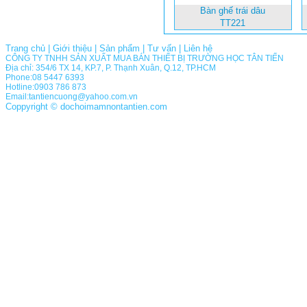
Bàn ghế trái dâu
TT221
Trang chủ
|
Giới thiệu
|
Sản phẩm
|
Tư vấn
|
Liên hệ
CÔNG TY TNHH SẢN XUẤT MUA BÁN THIẾT BỊ TRƯỜNG HỌC TÂN TIẾN
Địa chỉ: 354/6 TX 14, KP.7, P. Thạnh Xuân, Q.12, TP.HCM
Phone:08 5447 6393
Hotline:0903 786 873
Email:tantiencuong@yahoo.com.vn
Coppyright © dochoimamnontantien.com