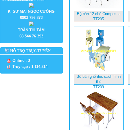
K. SƯ MAI NGỌC CƯỜNG
Bộ bàn 12 chỗ Compostie
0903 786 873
TT205
TRẦN THỊ TÂM
08.544 76 393
HỖ TRỢ TRỰC TUYẾN
Online : 3
Truy cập : 1,114,214
Bộ bàn ghế đọc sách hình
thú
TT209