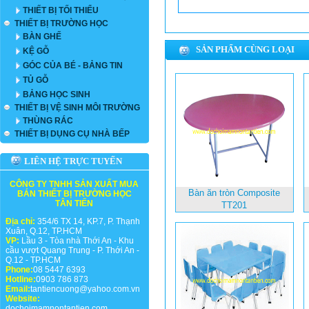
THIẾT BỊ TỐI THIỂU
THIẾT BỊ TRƯỜNG HỌC
BÀN GHẾ
SẢN PHẨM CÙNG LOẠI
KỆ GỖ
GÓC CỦA BÉ - BẢNG TIN
TỦ GỖ
BẢNG HỌC SINH
THIẾT BỊ VỆ SINH MÔI TRƯỜNG
THÙNG RÁC
THIẾT BỊ DỤNG CỤ NHÀ BẾP
LIÊN HỆ TRỰC TUYẾN
CÔNG TY TNHH SẢN XUẤT MUA
Bàn ăn tròn Composite
BÁN THIẾT BỊ TRƯỜNG HỌC
TÂN TIẾN
TT201
Địa chỉ:
354/6 TX 14, KP.7, P. Thạnh
Xuân, Q.12, TP.HCM
VP:
Lầu 3 - Tòa nhà Thới An - Khu
cầu vượt Quang Trung - P. Thới An -
Q.12 - TP.HCM
Phone:
08 5447 6393
Hotline:
0903 786 873
Email:
tantiencuong@yahoo.com.vn
Website:
dochoimamnontantien.com