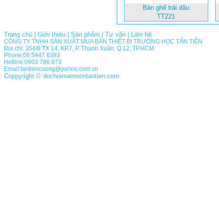
Bàn ghế trái dâu
TT221
Trang chủ
|
Giới thiệu
|
Sản phẩm
|
Tư vấn
|
Liên hệ
CÔNG TY TNHH SẢN XUẤT MUA BÁN THIẾT BỊ TRƯỜNG HỌC TÂN TIẾN
Địa chỉ: 354/6 TX 14, KP.7, P. Thạnh Xuân, Q.12, TP.HCM
Phone:08 5447 6393
Hotline:0903 786 873
Email:tantiencuong@yahoo.com.vn
Coppyright © dochoimamnontantien.com