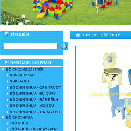
TÌM KIẾM
CHI TIẾT SẢN PHẨM
DANH MỤC SẢN PHẨM
ĐỒ CHƠI NGOÀI TRỜI
BỒN CHƠI CÁT
NHÀ BANH
ĐỒ CHƠI NHỰA - CẦU TRƯỢT
ĐỒ CHƠI NHỰA - ĐU QUAY
ĐỒ CHƠI NHỰA - BẤP BÊNH
ĐỒ CHƠI NHỰA - XÍCH ĐU
ĐỒ CHƠI NHỰA - THANG LEO
ĐỒ CHƠI NHỰA
THÚ NHÚN
THÚ NHÚN - ĐU QUAY ĐIỆN