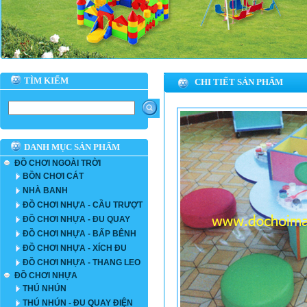
TÌM KIẾM
CHI TIẾT SẢN PHẨM
DANH MỤC SẢN PHẨM
ĐỒ CHƠI NGOÀI TRỜI
BỒN CHƠI CÁT
NHÀ BANH
ĐỒ CHƠI NHỰA - CẦU TRƯỢT
ĐỒ CHƠI NHỰA - ĐU QUAY
ĐỒ CHƠI NHỰA - BẤP BÊNH
ĐỒ CHƠI NHỰA - XÍCH ĐU
ĐỒ CHƠI NHỰA - THANG LEO
ĐỒ CHƠI NHỰA
THÚ NHÚN
THÚ NHÚN - ĐU QUAY ĐIỆN