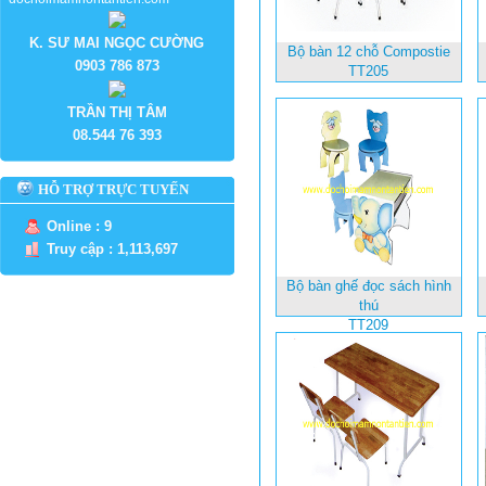
K. SƯ MAI NGỌC CƯỜNG
Bộ bàn 12 chỗ Compostie
0903 786 873
TT205
TRẦN THỊ TÂM
08.544 76 393
HỖ TRỢ TRỰC TUYẾN
Online : 9
Truy cập : 1,113,697
Bộ bàn ghế đọc sách hình
thú
TT209