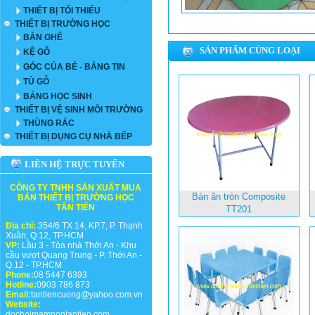
THIẾT BỊ TỐI THIỂU
THIẾT BỊ TRƯỜNG HỌC
BÀN GHẾ
SẢN PHẨM CÙNG LOẠI
KỆ GỖ
GÓC CỦA BÉ - BẢNG TIN
TỦ GỖ
BẢNG HỌC SINH
THIẾT BỊ VỆ SINH MÔI TRƯỜNG
THÙNG RÁC
THIẾT BỊ DỤNG CỤ NHÀ BẾP
LIÊN HỆ TRỰC TUYẾN
CÔNG TY TNHH SẢN XUẤT MUA
Bàn ăn tròn Composite
BÁN THIẾT BỊ TRƯỜNG HỌC
TÂN TIẾN
TT201
Địa chỉ:
354/6 TX 14, KP.7, P. Thạnh
Xuân, Q.12, TP.HCM
VP:
Lầu 3 - Tòa nhà Thới An - Khu
cầu vượt Quang Trung - P. Thới An -
Q.12 - TP.HCM
Phone:
08 5447 6393
Hotline:
0903 786 873
Email:
tantiencuong@yahoo.com.vn
Website:
dochoimamnontantien.com