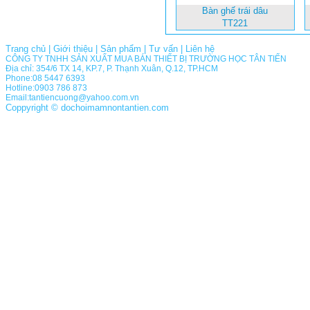
Bàn ghế trái dâu
TT221
Trang chủ
|
Giới thiệu
|
Sản phẩm
|
Tư vấn
|
Liên hệ
CÔNG TY TNHH SẢN XUẤT MUA BÁN THIẾT BỊ TRƯỜNG HỌC TÂN TIẾN
Địa chỉ: 354/6 TX 14, KP.7, P. Thạnh Xuân, Q.12, TP.HCM
Phone:08 5447 6393
Hotline:0903 786 873
Email:tantiencuong@yahoo.com.vn
Coppyright © dochoimamnontantien.com