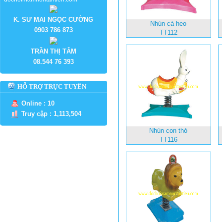
K. SƯ MAI NGỌC CƯỜNG
Nhún cá heo
0903 786 873
TT112
TRẦN THỊ TÂM
08.544 76 393
HỖ TRỢ TRỰC TUYẾN
Online : 10
Truy cập : 1,113,504
Nhún con thỏ
TT116