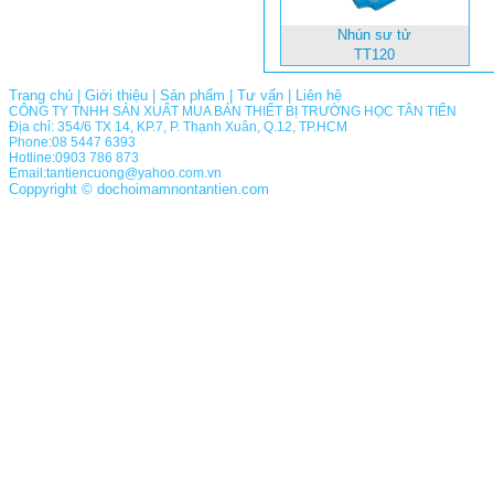
Nhún sư tử
TT120
Trang chủ
|
Giới thiệu
|
Sản phẩm
|
Tư vấn
|
Liên hệ
CÔNG TY TNHH SẢN XUẤT MUA BÁN THIẾT BỊ TRƯỜNG HỌC TÂN TIẾN
Địa chỉ: 354/6 TX 14, KP.7, P. Thạnh Xuân, Q.12, TP.HCM
Phone:08 5447 6393
Hotline:0903 786 873
Email:tantiencuong@yahoo.com.vn
Coppyright © dochoimamnontantien.com