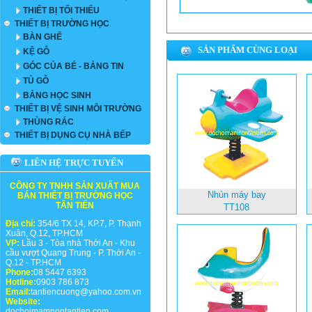
THIẾT BỊ TỐI THIỂU
THIẾT BỊ TRƯỜNG HỌC
BÀN GHẾ
SẢN PHẨM CÙNG LOẠI
KỆ GỖ
GÓC CỦA BÉ - BẢNG TIN
TỦ GỖ
BẢNG HỌC SINH
THIẾT BỊ VỆ SINH MÔI TRƯỜNG
THÙNG RÁC
THIẾT BỊ DỤNG CỤ NHÀ BẾP
LIÊN HỆ TRỰC TUYẾN
CÔNG TY TNHH SẢN XUẤT MUA
Nhún máy bay
BÁN THIẾT BỊ TRƯỜNG HỌC
TÂN TIẾN
TT108
Địa chỉ:
354/6 TX 14, KP.7, P. Thạnh
Xuân, Q.12, TP.HCM
VP:
Lầu 3 - Tòa nhà Thới An - Khu
cầu vượt Quang Trung - P. Thới An -
Q.12 - TP.HCM
Phone:
08 5447 6393
Hotline:
0903 786 873
Email:
tantiencuong@yahoo.com.vn
Website:
dochoimamnontantien.com