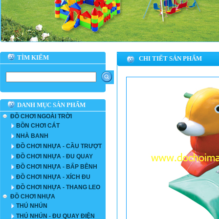
TÌM KIẾM
CHI TIẾT SẢN PHẨM
DANH MỤC SẢN PHẨM
ĐỒ CHƠI NGOÀI TRỜI
BỒN CHƠI CÁT
NHÀ BANH
ĐỒ CHƠI NHỰA - CẦU TRƯỢT
ĐỒ CHƠI NHỰA - ĐU QUAY
ĐỒ CHƠI NHỰA - BẤP BÊNH
ĐỒ CHƠI NHỰA - XÍCH ĐU
ĐỒ CHƠI NHỰA - THANG LEO
ĐỒ CHƠI NHỰA
THÚ NHÚN
THÚ NHÚN - ĐU QUAY ĐIỆN