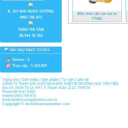
K. SƯ MAI NGỌC CƯỜNG
Bồn chơi cát con rùa to
0903 786 873
TT081
TRẦN THỊ TÂM
08.544 76 393
HỖ TRỢ TRỰC TUYẾN
Online : 2
Truy cập : 1,114,025
Trang chủ
|
Giới thiệu
|
Sản phẩm
|
Tư vấn
|
Liên hệ
CÔNG TY TNHH SẢN XUẤT MUA BÁN THIẾT BỊ TRƯỜNG HỌC TÂN TIẾN
Địa chỉ: 354/6 TX 14, KP.7, P. Thạnh Xuân, Q.12, TP.HCM
Phone:08 5447 6393
Hotline:0903 786 873
Email:tantiencuong@yahoo.com.vn
Coppyright © dochoimamnontantien.com