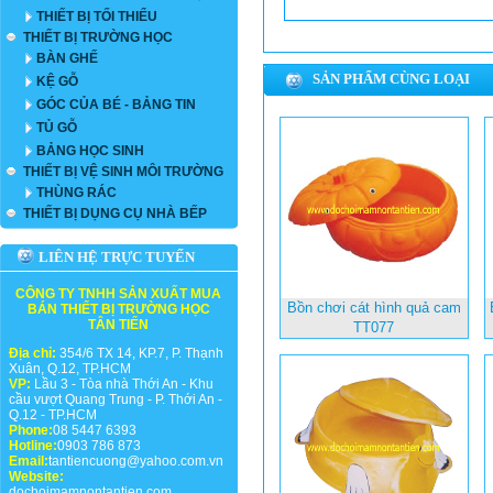
THIẾT BỊ TỐI THIỂU
THIẾT BỊ TRƯỜNG HỌC
BÀN GHẾ
SẢN PHẨM CÙNG LOẠI
KỆ GỖ
GÓC CỦA BÉ - BẢNG TIN
TỦ GỖ
BẢNG HỌC SINH
THIẾT BỊ VỆ SINH MÔI TRƯỜNG
THÙNG RÁC
THIẾT BỊ DỤNG CỤ NHÀ BẾP
LIÊN HỆ TRỰC TUYẾN
CÔNG TY TNHH SẢN XUẤT MUA
Bồn chơi cát hình quả cam
BÁN THIẾT BỊ TRƯỜNG HỌC
TÂN TIẾN
TT077
Địa chỉ:
354/6 TX 14, KP.7, P. Thạnh
Xuân, Q.12, TP.HCM
VP:
Lầu 3 - Tòa nhà Thới An - Khu
cầu vượt Quang Trung - P. Thới An -
Q.12 - TP.HCM
Phone:
08 5447 6393
Hotline:
0903 786 873
Email:
tantiencuong@yahoo.com.vn
Website:
dochoimamnontantien.com