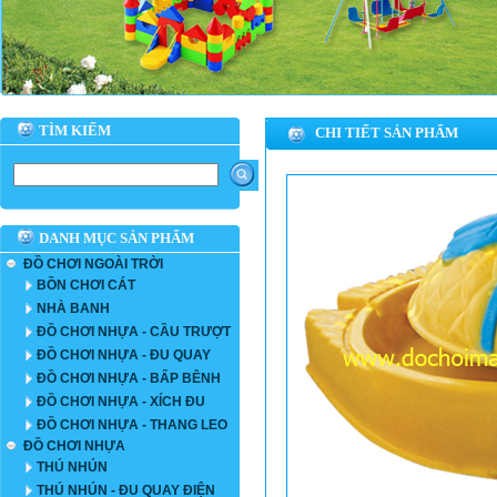
TÌM KIẾM
CHI TIẾT SẢN PHẨM
DANH MỤC SẢN PHẨM
ĐỒ CHƠI NGOÀI TRỜI
BỒN CHƠI CÁT
NHÀ BANH
ĐỒ CHƠI NHỰA - CẦU TRƯỢT
ĐỒ CHƠI NHỰA - ĐU QUAY
ĐỒ CHƠI NHỰA - BẤP BÊNH
ĐỒ CHƠI NHỰA - XÍCH ĐU
ĐỒ CHƠI NHỰA - THANG LEO
ĐỒ CHƠI NHỰA
THÚ NHÚN
THÚ NHÚN - ĐU QUAY ĐIỆN