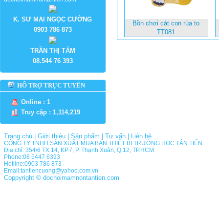
K. SƯ MAI NGỌC CƯỜNG
Bồn chơi cát con rùa to
0903 786 873
TT081
TRẦN THỊ TÂM
08.544 76 393
HỖ TRỢ TRỰC TUYẾN
Online : 1
Truy cập : 1,114,219
Trang chủ
|
Giới thiệu
|
Sản phẩm
|
Tư vấn
|
Liên hệ
CÔNG TY TNHH SẢN XUẤT MUA BÁN THIẾT BỊ TRƯỜNG HỌC TÂN TIẾN
Địa chỉ: 354/6 TX 14, KP.7, P. Thạnh Xuân, Q.12, TP.HCM
Phone:08 5447 6393
Hotline:0903 786 873
Email:tantiencuong@yahoo.com.vn
Coppyright © dochoimamnontantien.com