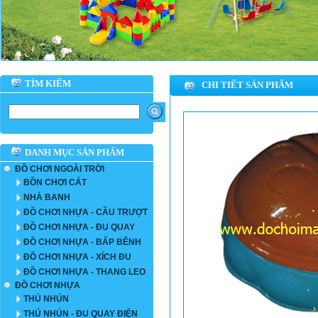
TÌM KIẾM
CHI TIẾT SẢN PHẨM
DANH MỤC SẢN PHẨM
ĐỒ CHƠI NGOÀI TRỜI
BỒN CHƠI CÁT
NHÀ BANH
ĐỒ CHƠI NHỰA - CẦU TRƯỢT
ĐỒ CHƠI NHỰA - ĐU QUAY
ĐỒ CHƠI NHỰA - BẤP BÊNH
ĐỒ CHƠI NHỰA - XÍCH ĐU
ĐỒ CHƠI NHỰA - THANG LEO
ĐỒ CHƠI NHỰA
THÚ NHÚN
THÚ NHÚN - ĐU QUAY ĐIỆN