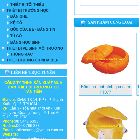
THIẾT BỊ TỐI THIỂU
THIẾT BỊ TRƯỜNG HỌC
BÀN GHẾ
SẢN PHẨM CÙNG LOẠI
KỆ GỖ
GÓC CỦA BÉ - BẢNG TIN
TỦ GỖ
BẢNG HỌC SINH
THIẾT BỊ VỆ SINH MÔI TRƯỜNG
THÙNG RÁC
THIẾT BỊ DỤNG CỤ NHÀ BẾP
LIÊN HỆ TRỰC TUYẾN
CÔNG TY TNHH SẢN XUẤT MUA
Bồn chơi cát hình quả cam
BÁN THIẾT BỊ TRƯỜNG HỌC
TÂN TIẾN
TT077
Địa chỉ:
354/6 TX 14, KP.7, P. Thạnh
Xuân, Q.12, TP.HCM
VP:
Lầu 3 - Tòa nhà Thới An - Khu
cầu vượt Quang Trung - P. Thới An -
Q.12 - TP.HCM
Phone:
08 5447 6393
Hotline:
0903 786 873
Email:
tantiencuong@yahoo.com.vn
Website:
dochoimamnontantien.com