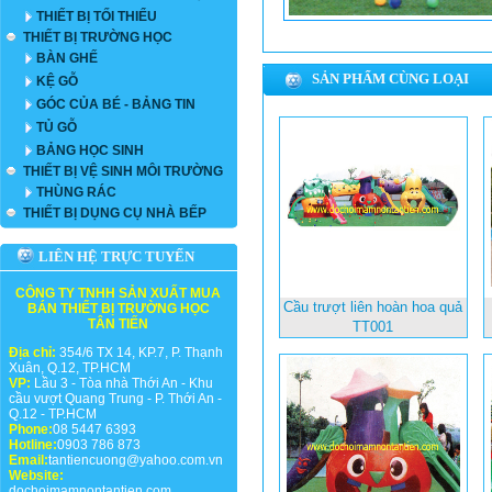
THIẾT BỊ TỐI THIỂU
THIẾT BỊ TRƯỜNG HỌC
BÀN GHẾ
SẢN PHẨM CÙNG LOẠI
KỆ GỖ
GÓC CỦA BÉ - BẢNG TIN
TỦ GỖ
BẢNG HỌC SINH
THIẾT BỊ VỆ SINH MÔI TRƯỜNG
THÙNG RÁC
THIẾT BỊ DỤNG CỤ NHÀ BẾP
LIÊN HỆ TRỰC TUYẾN
CÔNG TY TNHH SẢN XUẤT MUA
Cầu trượt liên hoàn hoa quả
BÁN THIẾT BỊ TRƯỜNG HỌC
TÂN TIẾN
TT001
Địa chỉ:
354/6 TX 14, KP.7, P. Thạnh
Xuân, Q.12, TP.HCM
VP:
Lầu 3 - Tòa nhà Thới An - Khu
cầu vượt Quang Trung - P. Thới An -
Q.12 - TP.HCM
Phone:
08 5447 6393
Hotline:
0903 786 873
Email:
tantiencuong@yahoo.com.vn
Website:
dochoimamnontantien.com