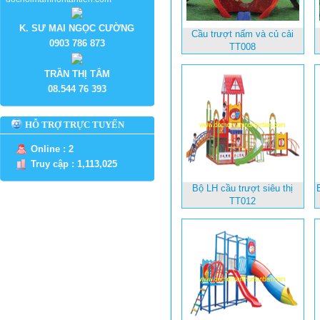
K. SƯ MAI NGỌC CƯỜNG
Cầu trượt nấm và củ cải
0903 786 873
TT008
TRẦN THỊ TÂM
08.544 76 393
HỖ TRỢ TRỰC TUYẾN
Online : 2
Truy cập : 1,113,025
Bộ LH cầu trượt siêu thị
TT012