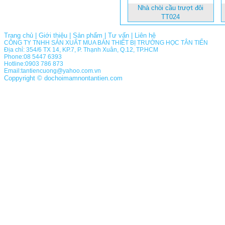
Nhà chòi cầu trượt đôi
TT024
Trang chủ
|
Giới thiệu
|
Sản phẩm
|
Tư vấn
|
Liên hệ
CÔNG TY TNHH SẢN XUẤT MUA BÁN THIẾT BỊ TRƯỜNG HỌC TÂN TIẾN
Địa chỉ: 354/6 TX 14, KP.7, P. Thạnh Xuân, Q.12, TP.HCM
Phone:08 5447 6393
Hotline:0903 786 873
Email:tantiencuong@yahoo.com.vn
Coppyright © dochoimamnontantien.com