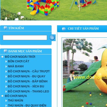
TÌM KIẾM
CHI TIẾT SẢN PHẨM
DANH MỤC SẢN PHẨM
ĐỒ CHƠI NGOÀI TRỜI
BỒN CHƠI CÁT
NHÀ BANH
ĐỒ CHƠI NHỰA - CẦU TRƯỢT
ĐỒ CHƠI NHỰA - ĐU QUAY
ĐỒ CHƠI NHỰA - BẤP BÊNH
ĐỒ CHƠI NHỰA - XÍCH ĐU
ĐỒ CHƠI NHỰA - THANG LEO
ĐỒ CHƠI NHỰA
THÚ NHÚN
THÚ NHÚN - ĐU QUAY ĐIỆN